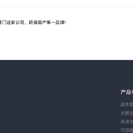
：厦门这家公司，跻身国产第一品牌！
产品
晶体
光敏
高速
可控