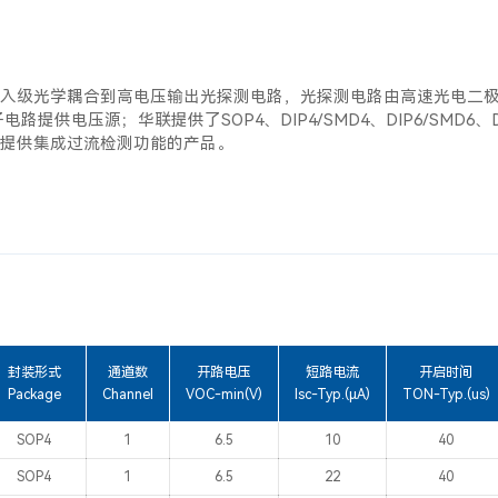
入级光学耦合到高电压输出光探测电路，光探测电路由高速光电二
路提供电压源；华联提供了SOP4、DIP4/SMD4、DIP6/SMD6、
提供集成过流检测功能的产品。
封装形式
通道数
开路电压
短路电流
开启时间
Package
Channel
VOC-min(V)
Isc-Typ.(μA)
TON-Typ.(us)
SOP4
1
6.5
10
40
SOP4
1
6.5
22
40