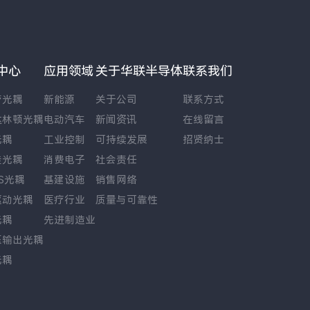
中心
应用领域
关于华联半导体
联系我们
管光耦
新能源
关于公司
联系方式
达林顿光耦
电动汽车
新闻资讯
在线留言
光耦
工业控制
可持续发展
招贤纳士
硅光耦
消费电子
社会责任
S光耦
基建设施
销售网络
驱动光耦
医疗行业
质量与可靠性
光耦
先进制造业
压输出光耦
光耦