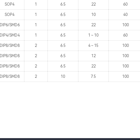
SOP4
1
6.5
22
60
SOP4
1
6.5
10
40
DIP6/SMD6
1
6.5
22
100
DIP4/SMD4
1
6.5
1～10
60
DIP8/SMD8
2
6.5
4～15
100
DIP8/SMD8
2
6.5
12
100
DIP8/SMD8
2
6.5
22
100
DIP8/SMD8
2
10
7.5
100