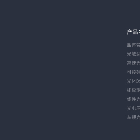
产品
晶体
光敏
高速
可控
光MO
栅极
线性
光电
车规