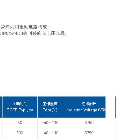
极管阵列和驱动电路构成；
DIP8/SMD8等封装的光电压光耦；
关断时间
工作温度
绝缘耐压
安规认
TOFF-Typ.(us)
Topr(℃)
Isolation Voltage (VRMS)
Safety Sta
50
-40～110
3750
UL、V
500
-40～110
3750
UL、V