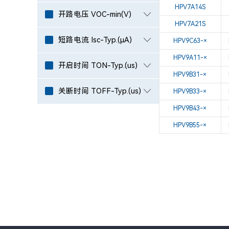
HPV7A14S
开路电压 VOC-min(V)
HPV7A21S
短路电流 Isc-Typ.(μA)
HPV9C63-×
HPV9A11-×
开启时间 TON-Typ.(us)
HPV9B31-×
关断时间 TOFF-Typ.(us)
HPV9B33-×
HPV9B43-×
HPV9B55-×