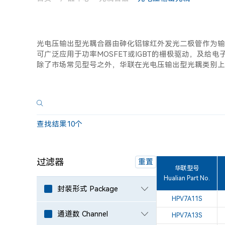
光电压输出型光耦合器由砷化铝镓红外发光二极管作为输
可广泛应用于功率MOSFET或IGBT的栅极驱动，及给电子电
除了市场常见型号之外，华联在光电压输出型光耦类别上
查找结果
10
个
过滤器
重置
华联型号
Hualian Part No.
封装形式 Package
HPV7A11S
通道数 Channel
HPV7A13S