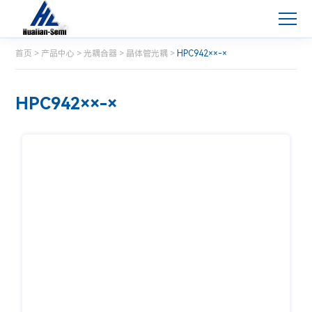
首页
>
产品中心
>
光耦合器
>
晶体管光耦
>
HPC942××-×
HPC942××-×