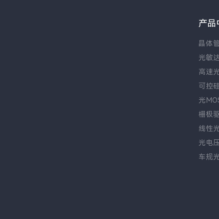
产品
晶体
光敏
高速
可控
光MO
栅极
线性
光电
车规