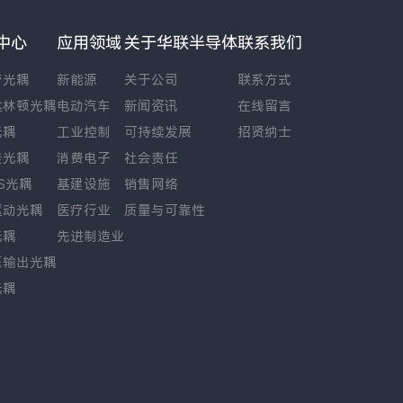
中心
应用领域
关于华联半导体
联系我们
管光耦
新能源
关于公司
联系方式
达林顿光耦
电动汽车
新闻资讯
在线留言
光耦
工业控制
可持续发展
招贤纳士
硅光耦
消费电子
社会责任
S光耦
基建设施
销售网络
驱动光耦
医疗行业
质量与可靠性
光耦
先进制造业
压输出光耦
光耦